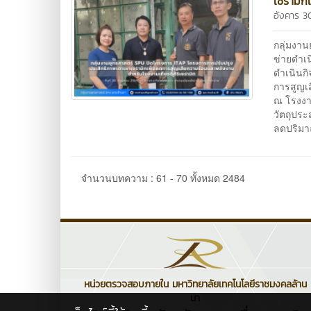
เซรามิก
อังคาร 3
กลุ่มงา
ข่ายดำเ
ดำเนินกิ
การสูญเส
ณ โรงงาน
วัตถุประ
ลดปริมาณ
จำนวนบทความ : 61 - 70 ทั้งหมด 2484
หน่วยตรวจสอบภายใน มหาวิทยาลัยเทคโนโลยีราชมงคลล้าน
นา