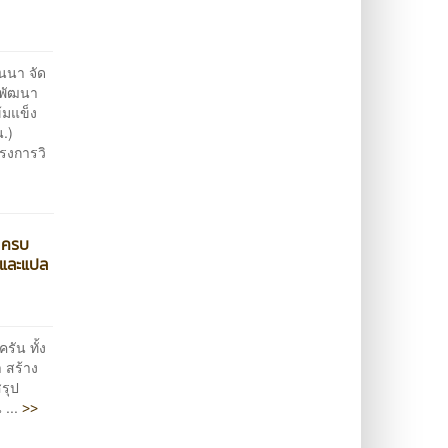
นนา จัด
รพัฒนา
้มแข็ง
.)
รงการวิ
I ครบ
 และแปล
รัน ทั้ง
 สร้าง
รุป
>>
 ...