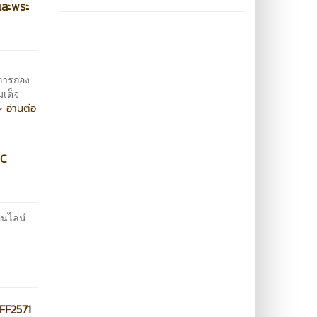
และพระ
การกอง
มเด็จ
> อ่านต่อ
OC
อนไลน์
FF2571