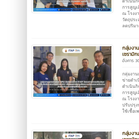
ดำเนินกิ
การสูญเส
ณ โรงงา
วัตถุประ
ลดปริมาณ
กลุ่มงา
เซรามิก
อังคาร 3
กลุ่มงา
ข่ายดำเ
ดำเนินกิ
การสูญเส
ณ โรงงาน
ปรับปรุ
ใช้เชื้อ
กลุ่มงา