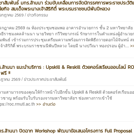
าสัมพันธ์ มทร.ล้านนา ร่วมขับเคลื่อนการจัดนิทรรศการพระราชประวัติ
ยกิจ สมเด็จพระนางเจ้าสิริกิติ์ พระบรมราชชนนีพันปีหลวง
/
กรกฎาคม 2569
ข่าวกิจกรรม
3 กรกฎาคม 2569 ณ ห้องประชุมซอมพอ อาคารอำนวยการ ชั้น 2 มหาวิทยาลัย
ยีราชมงคลล้านนา นายวิทยา กวีวิทยาภรณ์ รักษาการในตำแหน่งผู้อำนวย
มพันธ์ เข้าร่วมการประชุมเตรียมความพร้อมการจัดพิธีถวายดอกไม้จันทน์ ส
>
้าสิริกิติ์ พระบรมราชชนนีพันปีหลวง โดยมี นางปวีณา ทองปรอน ผู้อำ...
.ล้านนา แนะนำบริการ : Upskill & Reskill ด้วยคอร์สเรียนออนไลน์ R
รี !!
/
รกฎาคม 2569
ข่าวประกาศประชาสัมพันธ์
มสามารถของคุณให้ก้าวหน้าไปอีกขั้น Upskill & Reskill ด้วยคอร์สเรียนอ
ี่ยวชาญ พร้อมรับใบรับรองจากมหาวิทยาลัยฯ ช่องทางการเข้าใช้
>> อ่านต่อ
tps://roc.rmutl.ac.th
ร.ล้านนา ปิดฉาก Workshop พัฒนาข้อเสนอโครงการ Full Proposal 