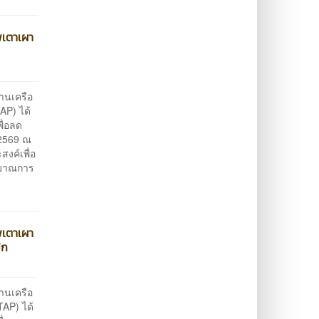
พเตาเผา
านเครือ
P) ได้
ื่อลด
 2569 ณ
งค์เพื่อ
ิมาณการ
พเตาเผา
ิก
านเครือ
AP) ได้