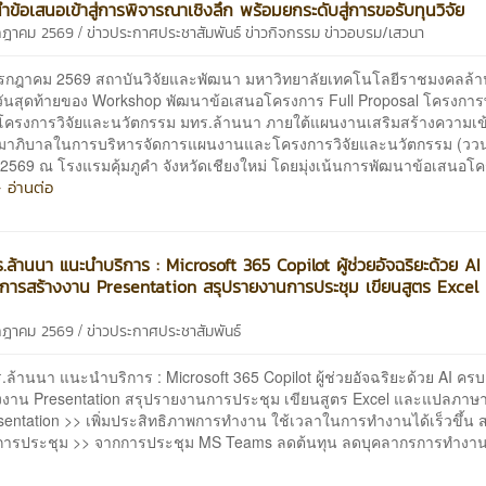
นำข้อเสนอเข้าสู่การพิจารณาเชิงลึก พร้อมยกระดับสู่การขอรับทุนวิจัย
/
รกฎาคม 2569
ข่าวประกาศประชาสัมพันธ์
ข่าวกิจกรรม
ข่าวอบรม/เสวนา
1 กรกฎาคม 2569 สถาบันวิจัยและพัฒนา มหาวิทยาลัยเทคโนโลยีราชมงคลล้า
วันสุดท้ายของ Workshop พัฒนาข้อเสนอโครงการ Full Proposal โครงกา
โครงการวิจัยและนวัตกรรม มทร.ล้านนา ภายใต้แผนงานเสริมสร้างความเข
าภิบาลในการบริหารจัดการแผนงานและโครงการวิจัยและนวัตกรรม (ววน
2569 ณ โรงแรมคุ้มภูคำ จังหวัดเชียงใหม่ โดยมุ่งเน้นการพัฒนาข้อเสนอโค
 อ่านต่อ
.ล้านนา แนะนำบริการ : Microsoft 365 Copilot ผู้ช่วยอัจฉริยะด้วย A
้งการสร้างงาน Presentation สรุปรายงานการประชุม เขียนสูตร Excel
/
รกฎาคม 2569
ข่าวประกาศประชาสัมพันธ์
ล้านนา แนะนำบริการ : Microsoft 365 Copilot ผู้ช่วยอัจฉริยะด้วย AI ครบค
งงาน Presentation สรุปรายงานการประชุม เขียนสูตร Excel และแปลภาษา
entation >> เพิ่มประสิทธิภาพการทำงาน ใช้เวลาในการทำงานได้เร็วขึ้น ส
ารประชุม >> จากการประชุม MS Teams ลดต้นทุน ลดบุคลากรการทำงาน