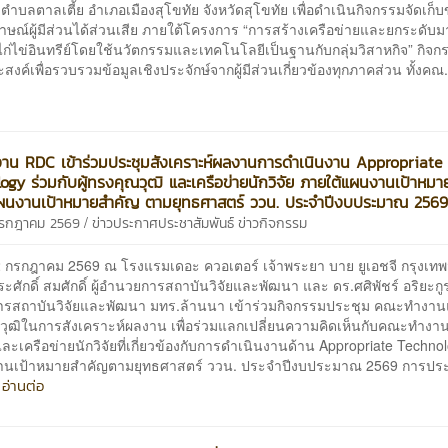
 ตำบลตาลเตี้ย อำเภอเมืองสุโขทัย จังหวัดสุโขทัย เพื่อดำเนินกิจกรรมจัดเก็บ
าษณ์ผู้มีส่วนได้ส่วนเสีย ภายใต้โครงการ “การสร้างเครือข่ายและยกระดั
ก่ไข่อินทรีย์โดยใช้นวัตกรรมและเทคโนโลยีเป็นฐานกับกลุ่มวิสาหกิจ” กิจกรร
ระสงค์เพื่อรวบรวมข้อมูลเชิงประจักษ์จากผู้มีส่วนเกี่ยวข้องทุกภาคส่วน ทั้งคณ
น RDC เข้าร่วมประชุมสังเคราะห์ผลงานการดำเนินงาน Appropriate
ogy ร่วมกับผู้ทรงคุณวุฒิ และเครือข่ายนักวิจัย ภายใต้แผนงานเป้าหม
แผนงานเป้าหมายสำคัญ ตามยุทธศาสตร์ ววน. ประจำปีงบประมาณ 256
/
 กรกฎาคม 2569
ข่าวประกาศประชาสัมพันธ์
ข่าวกิจกรรม
1–2 กรกฎาคม 2569 ณ โรงแรมเดอะ ควอเตอร์ เจ้าพระยา บาย ยูเอชจี กรุงเ
ระศักดิ์ สมศักดิ์ ผู้อำนวยการสถาบันวิจัยและพัฒนา และ ดร.ศศิพัชร์ อริยะกูร
รสถาบันวิจัยและพัฒนา มทร.ล้านนา เข้าร่วมกิจกรรมประชุม คณะทำงา
ณวุฒิในการสังเคราะห์ผลงาน เพื่อร่วมแลกเปลี่ยนความคิดเห็นกับคณะทำงาน 
และเครือข่ายนักวิจัยที่เกี่ยวข้องกับการดำเนินงานด้าน Appropriate Techn
านเป้าหมายสำคัญตามยุทธศาสตร์ ววน. ประจำปีงบประมาณ 2569 การประช
อ่านต่อ