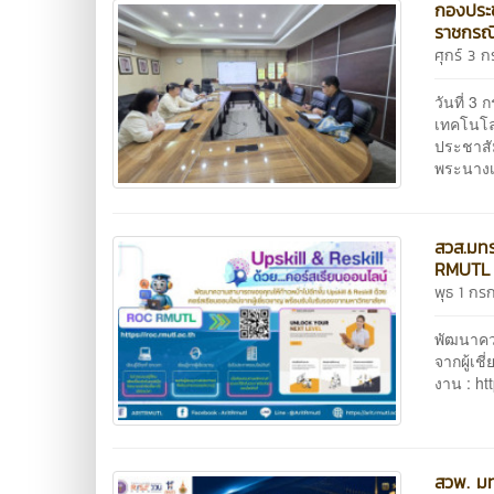
กองประช
ราชกรณี
ศุกร์ 3 
วันที่ 
เทคโนโล
ประชาสั
พระนางเจ
สวส.มทร
RMUTL ฟ
พุธ 1 ก
พัฒนาควา
จากผู้เช
งาน : ht
สวพ. มท