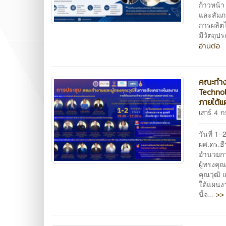
ก้าวหน้า
และสัมภ
การผลิตไ
มีวัตถุป
อ่านต่อ
คณะทำงา
Technol
ภายใต้
เสาร์ 4
วันที่ 
ผศ.ดร.ธี
อำนวยกา
ผู้ทรงคุ
คุณวุฒิ 
ใต้แผนง
>> 
นี้จ...