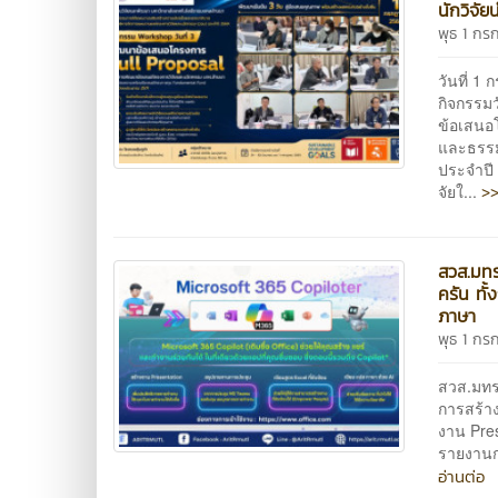
นักวิจัย
พุธ 1 ก
วันที่ 
กิจกรรม
ข้อเสนอ
และธรรม
ประจำปี 
>>
จัยใ...
สวส.มทร
ครัน ทั
ภาษา
พุธ 1 ก
สวส.มทร.
การสร้า
งาน Pres
รายงานก
อ่านต่อ