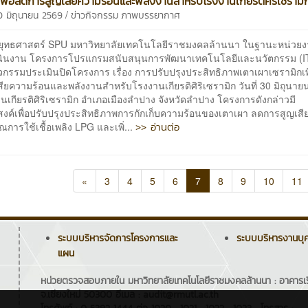
เพื่อลดการสูญเสียความร้อนและพลังงานสำหรับโรงงานเกียรติศิริเซรามิ
/
0 มิถุนายน 2569
ข่าวกิจกรรม
ภาพบรรยากาศ
นยุทธศาสตร์ SPU มหาวิทยาลัยเทคโนโลยีราชมงคลล้านนา ในฐานะหน่วยง
นินงาน โครงการโปรแกรมสนับสนุนการพัฒนาเทคโนโลยีและนวัตกรรม (IT
จกรรมประเมินปิดโครงการ เรื่อง การปรับปรุงประสิทธิภาพเตาเผาเซรามิกเพ
ียความร้อนและพลังงานสำหรับโรงงานเกียรติศิริเซรามิก วันที่ 30 มิถุนาย
เกียรติศิริเซรามิก อำเภอเมืองลำปาง จังหวัดลำปาง โครงการดังกล่าวมี
สงค์เพื่อปรับปรุงประสิทธิภาพการกักเก็บความร้อนของเตาเผา ลดการสูญเสี
>> อ่านต่อ
การใช้เชื้อเพลิง LPG และเพิ่...
«
3
4
5
6
7
8
9
10
11
ระบบบริหารจัดการโครงการและ
ระบบบริหารงานบุ
แผน
หน่วยตรวจสอบภายใน มหาวิทยาลัยเทคโนโลยีราชมงคลล้านนา : อาคารเรียน
จ.เชียงใหม่ 50300 อีเมล : audit@rmutl.ac.th