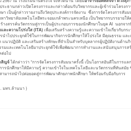
คม 2567 ณ โรงแรมน่านตรึงใจ จังหวัดน่าน โดยมี
อาจารย์อัคค์สัจจา ดวงสุภา
ป็นประธานกล่าวเปิดโครงการและกล่าวต้อนรับวิทยากรและผู้เข้าร่วมโครงกา
า เป็นผู้กล่าวรายงานถึงวัตถุประสงค์การจัดงาน ซึ่งการจัดโครงการสัมมนา
หาวิทยาลัยเทคโนโลยีพระจอมเกล้าพระนครเหนือ เป็นวิทยากรบรรยายให้ค
้างสรรค์นวัตกรรมสู่การเป็นผู้ประกอบการของนักศึกษาในยุค AI นอกจากนี้
และความโปร่งใส (ITA)
เพื่อเสริมสร้างความรู้และความเข้าใจเกี่ยวกับก
การนำไปประยุกต์ใช้ในการพัฒนากิจการนักศึกษาให้โปร่งใส มีคุณธรรม และเ
ด แนวปฏิบัติ และเสริมสร้างทักษะที่จำเป็นสำหรับบุคลากรผู้ปฏิบัติงานด้านก
วัตกรรมและเทคโนโลยีมาประยุกต์ใช้เพื่อพัฒนาการทำงานและสนับสนุนการสร
ัลต่อไป
าสิญจ์
ได้กล่าวว่า "การจัดโครงการสัมมนาครั้งนี้ เป็นโอกาสอันดีในการแลก
ิจการนักศึกษาให้มีความรู้ ความเข้าใจในเทคโนโลยีและนวัตกรรมที่ทันสมัย ซ
งยังสามารถนำไปต่อยอดสู่การพัฒนาศักยภาพนักศึกษา ให้พร้อมรับมือกับการ
น. มทร.ล้านนา )