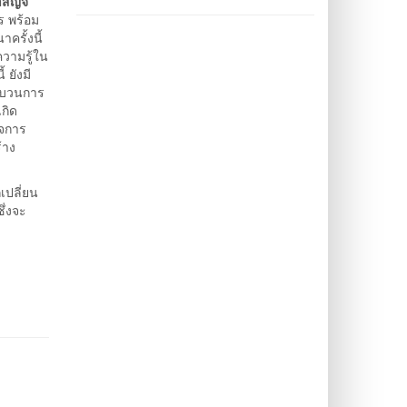
สิญจ์
ร พร้อม
ครั้งนี้
วามรู้ใน
 ยังมี
ระบวนการ
กิด
ิจการ
้าง
เปลี่ยน
ึ่งจะ