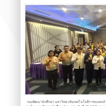
กองพัฒนานักศึกษา มหาวิทยาลัยเทคโนโลยีราชมงคลล้านนา