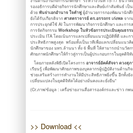
งานด้านงานกิจการนักศึกษา" ระหว่างวันที่ 15-17 ธันวา
รองอธิการบดีฝ่ายกิจการนักศึกษาและศิษย์เก่าสัมพันธ์ เ
ด้วย
พันจ่าเอกอำนาจ ใจคำฟู
ผู้อำนวยการกองพัฒนานักศึกษ
ยังได้รับเกียรติจาก
ศาสตราจารย์ ดร.อรรถกร เก่งพล
จากม
การประยุกต์ใช้ AI ในการพัฒนากิจการนักศึกษา และการสร
การจัดกิจกรรม
Workshop ในหัวข้อการประเมินคุณธรรม
ประเมิน ITA โดยเน้นการแลกเปลี่ยนแนวปฏิบัติที่ดี และ
ประสิทธิภาพสูงสุด พร้อมทั้งเป็นเวทีเพื่อแลกเปลี่ยนแนวคิ
นักศึกษาของ มทร.ล้านนา ทั้ง 6 พื้นที่ ให้สามารถนำน
ศักยภาพนักศึกษาให้ก้าวสู่การเป็นผู้ประกอบการในยุคดิจิท
โดยภายหลังพิธีเปิดโครงการ
อาจารย์อัคค์สัจจา ดวงสุภ
เรียนรู้ เพื่อพัฒนาศักยภาพของบุคลากรผู้ปฏิบัติงานด้านก
ช่วยเสริมสร้างการทำงานให้มีประสิทธิภาพยิ่งขึ้น อีกทั้
เปลี่ยนแปลงในยุคดิจิทัลได้อย่างมั่นคงและยั่งยืน"
(Cr.ภาพ/ข้อมูล : เครื่อข่ายงานสื่อสารองค์กรและข่าว กพ
>> Download <<