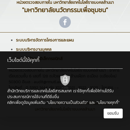
หน่วยตรวจสอบภายใน มหาวิทยาลัยเทคโนโลยีราชมงคลล้านนา
"มหาวิทยาลัยนวัตกรรมเพื่อชุมชน"
ระบบบริหารจัดการโครงการและแผน
ระบบบริหารงานบุคคล
ระบบสำนักงานอิเล็กทรอนิกส์
เว็บไซต์นี้ใช้คุกกี้
หน่วยตรวจสอบภายใน มหาวิทยาลัยเทคโนโลยีราชมงคลล้านนา : อาคาร
เรียนรวมชั้น 6 เลขที่ 128 ถ.ห้วยแก้ว ต.ช้างเผือก อ.เมือง จ.เชียงใหม่
50300 อีเมล : audit@rmutl.ac.th
โทรศัพท์ : 0 5392 1444 ต่อ 1020 , 1021 , 1022 , 1023 , โทรสาร : -
สำนักวิทยบริการและเทคโนโลยีสารสนเทศ เราใช้คุกกี้เพื่อให้ท่านได้รับ
ประสบการณ์การใช้งานที่ดียิ่งขึ้น
คลิกเพื่อดูข้อมูลเพิ่มเติม
"นโยบายความเป็นส่วนตัว"
และ
"นโยบายคุกกี้"
ออกแบบและพัฒนาโดย
สำนักวิทยบริการและเทคโนโลยีสารสนเทศ
มหาวิทยาลัยเทคโนโลยีราชมงคลล้านนา
ยอมรับ